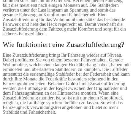
kommen so schnell an Ihre Grenzen. Bei einem neuen Fahrzeug
fällt dies meist erst nach einigen Monaten auf. Die Stahlfedern
verlieren unter der Last langsam an Spannung und somit das
gesamte Fahrzeug an Komfort und Fahrsicherheit. Eine
Zusatzluftfederung für das Wohnmobil unterstützt das bestehende
Fahrwerk und hebt das Heck regelrecht an. Damit verschafft die
Zusatzluftfederung dem Fahrzeug mehr Komfort und sorgt für ein
sicheres Fahrverhalten.
Wie funktioniert eine Zusatzluftfederung?
Eine Zusatzluftfederung bringt Ihr Fahrzeug wieder auf Niveau.
Dabei profitieren Sie von einem besseren Fahrverhalten. Gerade
Wohnmobile, welche einen langen Hecküberhang haben, haben mit
ermüdeten und überlasteten Stahlfedern zu kämpfen. Die Luftfeder
unterstützt die serienmäßige Stahlfeder bei der Federarbeit und kann
durch Ihre Monate die Federkräfte besonders schonend in den
Fahrzeugrahmen leiten. Bei einer Goldschmitt Zusatzluftfederung
werden die Luftbälge in der Regel zwischen der Originalfeder und
dem Fahrzeugrahmen an der Hinterachse montiert. Wenn eine
Zusatzluftfederung montiert ist, so ist mit nur einem Knopfdruck
möglich, die Luftbälge synchron befüllen zu lassen. So wird das
Fahrzeugheck verwindungsfrei angehoben und bietet so mehr
Stabilität und Fahrsicherheit.