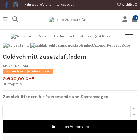
Wishlist (
)
Fahrzeuglieferung
071 667 07 27
0
Goldschmitt Zusatzluftfedern
Artikel-Nr.
Gold 1
Nur noch wenige Teile verfügbar
2.600,00 CHF
Bruttopreis
Zusatzluftfedern für Reisemobile und Kastenwagen
In den Warenkorb