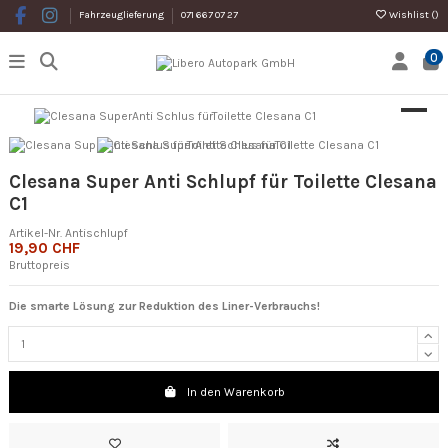
Wishlist (
)
Fahrzeuglieferung
071 667 07 27
0
Clesana Super Anti Schlupf für Toilette Clesana
C1
Artikel-Nr.
Antischlupf
19,90 CHF
Bruttopreis
Die smarte Lösung zur Reduktion des Liner-Verbrauchs!
In den Warenkorb