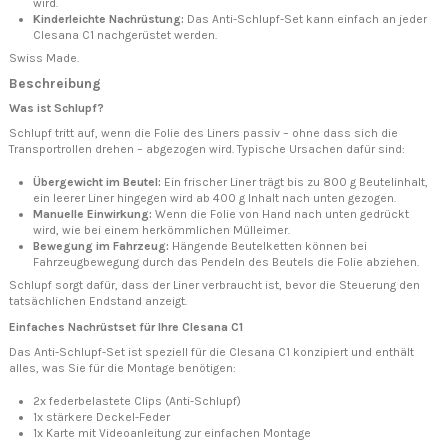
wird.
Kinderleichte Nachrüstung:
Das Anti-Schlupf-Set kann einfach an jeder
Clesana C1 nachgerüstet werden.
Swiss Made.
Beschreibung
Was ist Schlupf?
Schlupf tritt auf, wenn die Folie des Liners passiv – ohne dass sich die
Transportrollen drehen – abgezogen wird. Typische Ursachen dafür sind:
Übergewicht im Beutel:
Ein frischer Liner trägt bis zu 800 g Beutelinhalt,
ein leerer Liner hingegen wird ab 400 g Inhalt nach unten gezogen.
Manuelle Einwirkung:
Wenn die Folie von Hand nach unten gedrückt
wird, wie bei einem herkömmlichen Mülleimer.
Bewegung im Fahrzeug:
Hängende Beutelketten können bei
Fahrzeugbewegung durch das Pendeln des Beutels die Folie abziehen.
Schlupf sorgt dafür, dass der Liner verbraucht ist, bevor die Steuerung den
tatsächlichen Endstand anzeigt.
Einfaches Nachrüstset für Ihre Clesana C1
Das Anti-Schlupf-Set ist speziell für die Clesana C1 konzipiert und enthält
alles, was Sie für die Montage benötigen:
2x federbelastete Clips (Anti-Schlupf)
1x stärkere Deckel-Feder
1x Karte mit Videoanleitung zur einfachen Montage