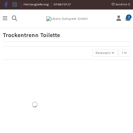
Wishlist (
)
Fahrzeuglieferung
071 667 07 27
0
Trockentrenn Toilette
Relevanz
1