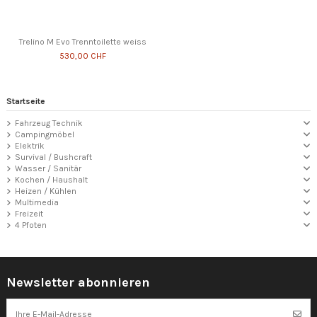
Trelino M Evo Trenntoilette weiss
530,00 CHF
Startseite
Fahrzeug Technik
Campingmöbel
Elektrik
Survival / Bushcraft
Wasser / Sanitär
Kochen / Haushalt
Heizen / Kühlen
Multimedia
Freizeit
4 Pfoten
Newsletter abonnieren