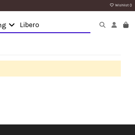
Wishlist (
)
Libero
ng