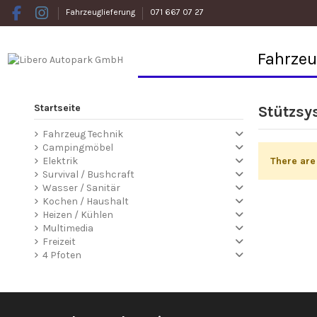
Fahrzeuglieferung
071 667 07 27
Fahrze
Startseite
Stützsy
Fahrzeug Technik
Campingmöbel
There are
Elektrik
Survival / Bushcraft
Wasser / Sanitär
Kochen / Haushalt
Heizen / Kühlen
Multimedia
Freizeit
4 Pfoten