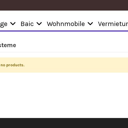
uge
Baic
Wohnmobile
Vermietu
steme
 no products.