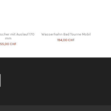
scher mit Auslauf 170
Wasserhahn Bad Tourne Mobil
mm
194,00 CHF
55,00 CHF