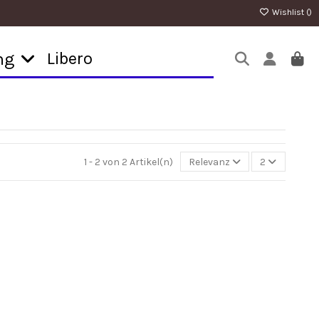
Wishlist (
)
Libero
ng
1 - 2 von 2 Artikel(n)
Relevanz
2