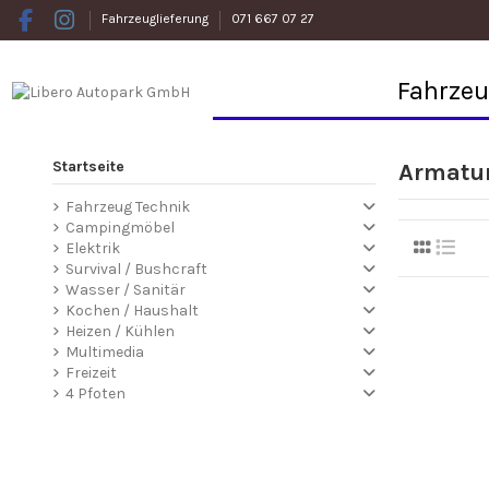
Fahrzeuglieferung
071 667 07 27
Fahrze
Startseite
Armatu
Fahrzeug Technik
Campingmöbel
Elektrik
Survival / Bushcraft
Wasser / Sanitär
Kochen / Haushalt
Heizen / Kühlen
Multimedia
Freizeit
4 Pfoten