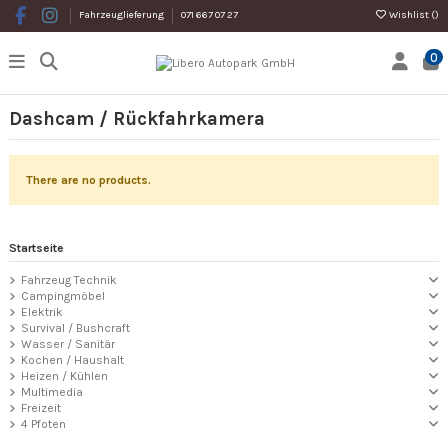
Wishlist (
)
Fahrzeuglieferung
071 667 07 27
0
Dashcam / Rückfahrkamera
There are no products.
Startseite
Fahrzeug Technik
Campingmöbel
Elektrik
Survival / Bushcraft
Wasser / Sanitär
Kochen / Haushalt
Heizen / Kühlen
Multimedia
Freizeit
4 Pfoten